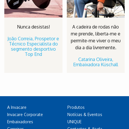
Nunca desistas!
A cadeira de rodas não
me prende, liberta-me e
João Correia, Prospetor e
permite-me viver o meu
Técnico Especialista do
dia a dia livremente.
segmento desportivo
Top End
Catarina Oliveira,
Embaixadora Küschall
A Invacare
Produtos
Invacare Corporate
Notícias & Eventos
Embaixadores
UNIQUE
Carreiras
Contactos & Ajuda