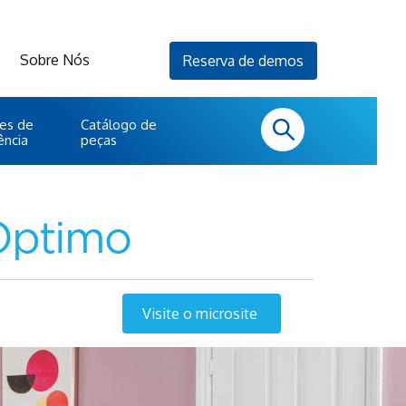
Sobre Nós
Reserva de demos
es de
Catálogo de
ência
peças
 Optimo
Visite o microsite