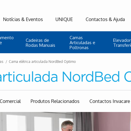
Notícias & Eventos
UNIQUE
Contactos & Ajuda
namento
Camas
Cadeiras de
Elevador
e
Articuladas e
Rodas Manuais
Transfer
Poltronas
as
Cama elétrica articulada NordBed Optimo
 articulada NordBed
Comercial
Produtos Relacionados
Contactos Invacare