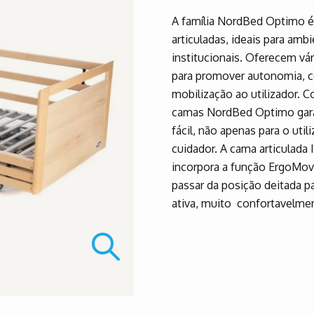
A família NordBed Optimo 
articuladas, ideais para amb
institucionais. Oferecem vár
para promover autonomia, co
mobilização ao utilizador. 
camas NordBed Optimo ga
fácil, não apenas para o uti
cuidador. A cama articulad
incorpora a função ErgoMove
passar da posição deitada 
ativa, muito confortavelme