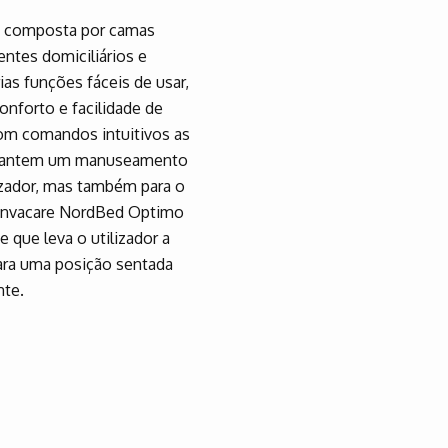
é composta por camas
ientes domiciliários e
ias funções fáceis de usar,
nforto e facilidade de
Com comandos intuitivos as
rantem um manuseamento
lizador, mas também para o
a Invacare NordBed Optimo
 que leva o utilizador a
para uma posição sentada
nte.