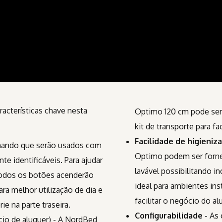
acterísticas chave nesta
Optimo 120 cm pode ser
kit de transporte para fa
Facilidade de higieniz
ando que serão usados com
Optimo podem ser forne
e identificáveis. Para ajudar
lavável possibilitando i
 todos os botões acenderão
ideal para ambientes ins
ra melhor utilização de dia e
facilitar o negócio do a
e na parte traseira.
Configurabilidade
- As
cio de aluguer) - A NordBed