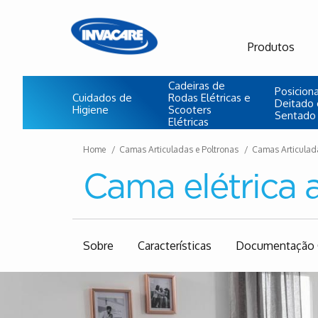
Produtos
Cadeiras de
Posicio
Cuidados de
Rodas Elétricas e
Deitado 
Higiene
Scooters
Sentado
Elétricas
Home
Camas Articuladas e Poltronas
Camas Articulad
Cama elétrica
Sobre
Características
Documentação 