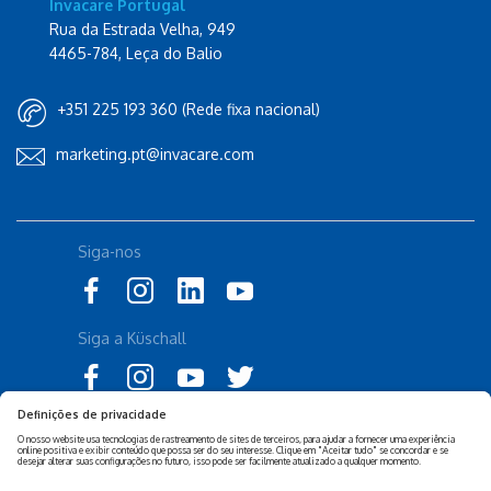
Invacare Portugal
Rua da Estrada Velha, 949
4465-784, Leça do Balio
+351 225 193 360 (Rede fixa nacional)
marketing.pt@invacare.com
Siga-nos
Siga a Küschall
Declaração de Acessibilidade
Política Legal Invacare