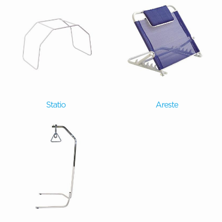
Statio
Areste