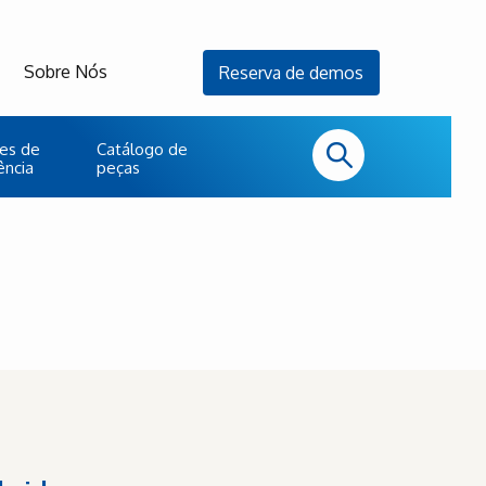
Sobre Nós
Reserva de demos
es de
Catálogo de
ência
peças