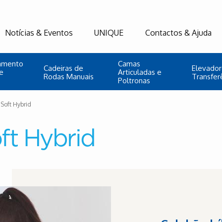
Notícias & Eventos
UNIQUE
Contactos & Ajuda
namento
Camas
Cadeiras de
Elevador
e
Articuladas e
Rodas Manuais
Transfer
Poltronas
Soft Hybrid
ft Hybrid