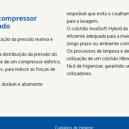
respirável que evita o cisalh
 compressor
para a lavagem.
ado
O colchão InvaSoft Hybrid da 
eficiente adequada para a mai
uição da pressão reativa e
longo prazo ou ambiente com
Os processos de limpeza e d
a distribuição da pressão do
utilização de um colchão híb
de de um compressor elétrico.
fácil de higienizar, garantid
, para reduzir as forças de
utilizadores.
l durável e altamente
Cuidados de Higiene