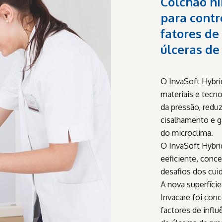
Colchão h
para contr
fatores de
úlceras de
O InvaSoft Hybr
materiais e tecno
da pressão, reduz
cisalhamento e g
do microclima.
O InvaSoft Hybrid
eeficiente, conce
desafios dos cui
A nova superfície
Invacare foi conc
factores de infl