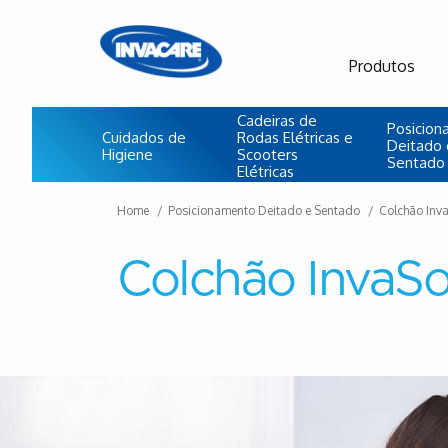
Produtos
Cadeiras de
Posicio
Cuidados de
Rodas Elétricas e
Deitado 
Higiene
Scooters
Sentado
Elétricas
Home
Posicionamento Deitado e Sentado
Colchão Inva
Colchão InvaSo