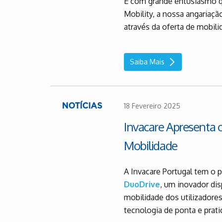
É com grande entusiasmo q
Mobility, a nossa angariaçã
através da oferta de mobilid
Saiba Mais
18 Fevereiro 2025
NOTÍCIAS
Invacare Apresenta 
Mobilidade
A Invacare Portugal tem o 
DuoDrive
, um inovador dis
mobilidade dos utilizadore
tecnologia de ponta e pratic