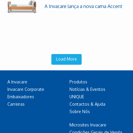
A Invacare lança a nova cama Accent
Load More
A Invacare
Produtos
Invacare Corporate
Notícias & Eventos
Embaixadores
UNIQUE
Carreiras
Contactos & Ajuda
Sobre Nós
Microsites Invacare
Condições Gerais de Venda