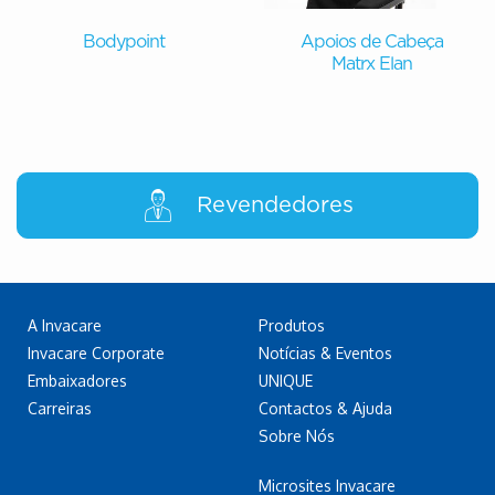
Bodypoint
Apoios de Cabeça
Matrx Elan
Revendedores
A Invacare
Produtos
Invacare Corporate
Notícias & Eventos
Embaixadores
UNIQUE
Carreiras
Contactos & Ajuda
Sobre Nós
Microsites Invacare