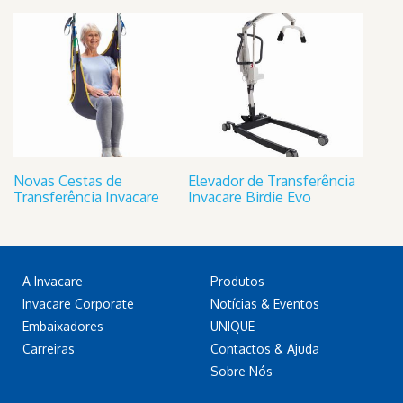
Novas Cestas de
Elevador de Transferência
Transferência Invacare
Invacare Birdie Evo
A Invacare
Produtos
Invacare Corporate
Notícias & Eventos
Embaixadores
UNIQUE
Carreiras
Contactos & Ajuda
Sobre Nós