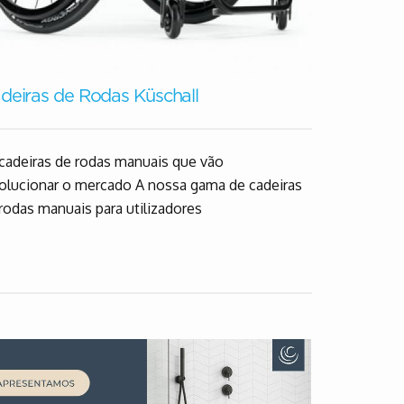
Cama elét
deiras de Rodas Küschall
Optimo
A família N
cadeiras de rodas manuais que vão
articuladas, 
olucionar o mercado A nossa gama de cadeiras
institucionai
rodas manuais para utilizadores