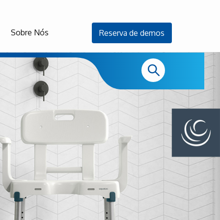
Sobre Nós
Reserva de demos
a a nova
e
FX40