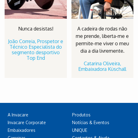
Nunca desistas!
A cadeira de rodas não
me prende, liberta-me e
João Correia, Prospetor e
permite-me viver o meu
Técnico Especialista do
dia a dia livremente.
segmento desportivo
Top End
Catarina Oliveira,
Embaixadora Küschall
A Invacare
Produtos
Invacare Corporate
Notícias & Eventos
Embaixadores
UNIQUE
Carreiras
Contactos & Ajuda