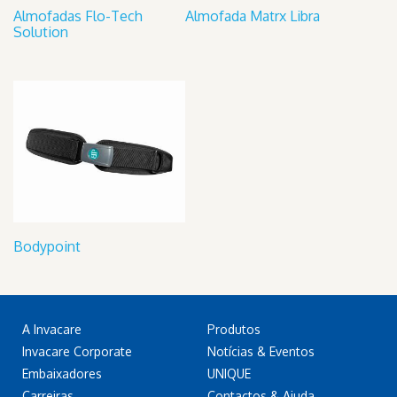
Almofadas Flo-Tech
Almofada Matrx Libra
Solution
Bodypoint
A Invacare
Produtos
Invacare Corporate
Notícias & Eventos
Embaixadores
UNIQUE
Carreiras
Contactos & Ajuda