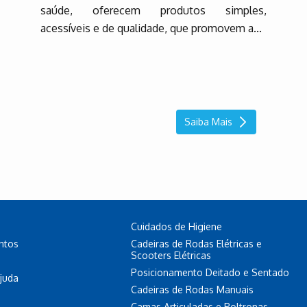
saúde, oferecem produtos simples,
acessíveis e de qualidade, que promovem a...
Saiba Mais
Cuidados de Higiene
entos
Cadeiras de Rodas Elétricas e
Scooters Elétricas
Posicionamento Deitado e Sentado
juda
Cadeiras de Rodas Manuais
Camas Articuladas e Poltronas