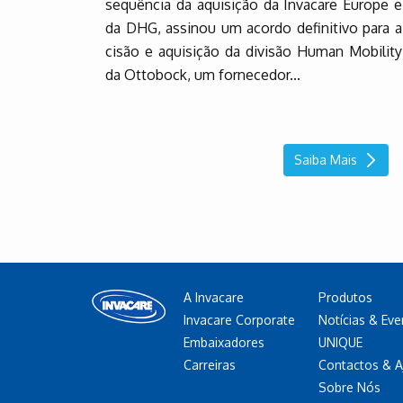
sequência da aquisição da Invacare Europe e
da DHG, assinou um acordo definitivo para a
cisão e aquisição da divisão Human Mobility
da Ottobock, um fornecedor...
Saiba Mais
A Invacare
Produtos
Invacare Corporate
Notícias & Ev
Embaixadores
UNIQUE
Carreiras
Contactos & A
Sobre Nós