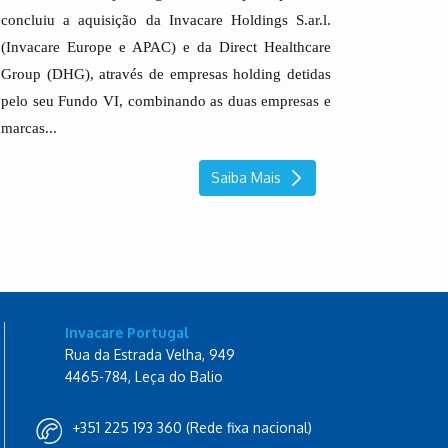
concluiu a aquisição da Invacare Holdings S.ar.l.
(Invacare Europe e APAC) e da Direct Healthcare
Group (DHG), através de empresas holding detidas
pelo seu Fundo VI, combinando as duas empresas e
marcas...
Saiba Mais
Invacare Portugal
Rua da Estrada Velha, 949
4465-784, Leça do Balio
+351 225 193 360 (Rede fixa nacional)