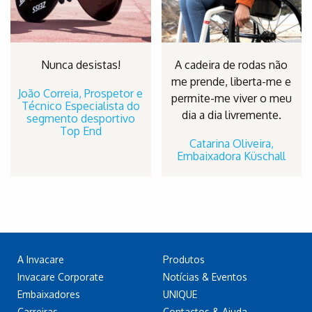
Nunca desistas!
A cadeira de rodas não
me prende, liberta-me e
João Correia, Prospetor e
permite-me viver o meu
Técnico Especialista do
dia a dia livremente.
segmento desportivo
Top End
Catarina Oliveira,
Embaixadora Küschall
A Invacare
Produtos
Invacare Corporate
Notícias & Eventos
Embaixadores
UNIQUE
Carreiras
Contactos & Ajuda