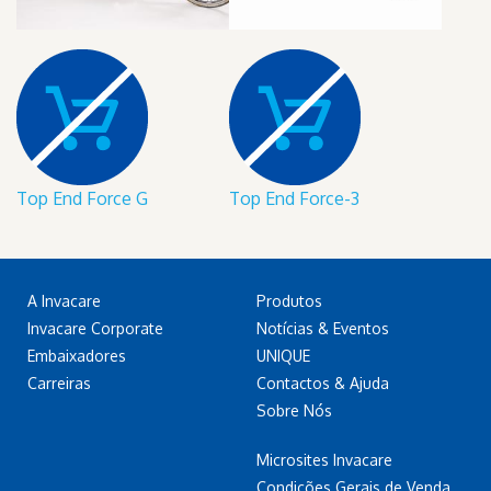
Top End Force G
Top End Force-3
A Invacare
Produtos
Invacare Corporate
Notícias & Eventos
Embaixadores
UNIQUE
Carreiras
Contactos & Ajuda
Sobre Nós
Microsites Invacare
Condições Gerais de Venda