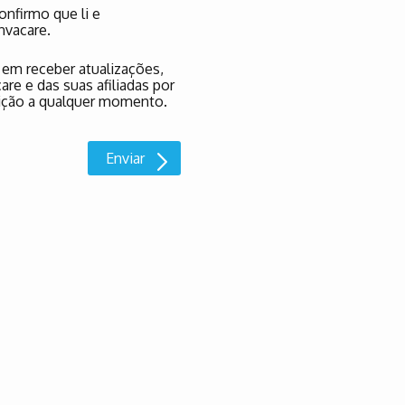
nfirmo que li e
nvacare.
 em receber atualizações,
re e das suas afiliadas por
rição a qualquer momento.