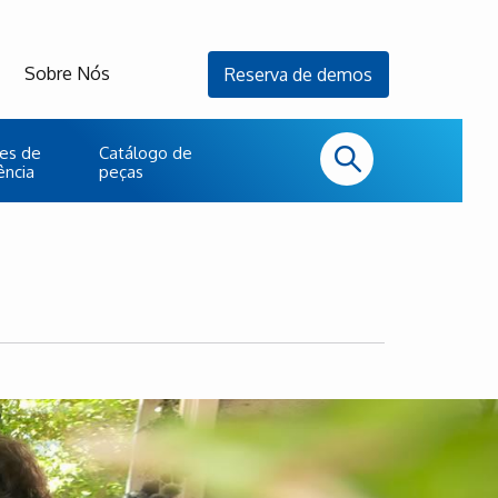
Sobre Nós
Reserva de demos
es de
Catálogo de
ência
peças