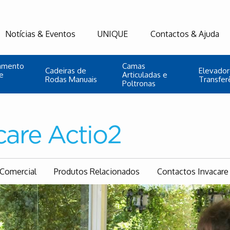
Notícias & Eventos
UNIQUE
Contactos & Ajuda
namento
Camas
Cadeiras de
Elevador
e
Articuladas e
Rodas Manuais
Transfer
Poltronas
care Actio2
Comercial
Produtos Relacionados
Contactos Invacare