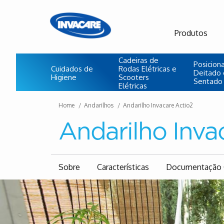
Produtos
Cadeiras de
Posicio
Cuidados de
Rodas Elétricas e
Deitado 
Higiene
Scooters
Sentado
Elétricas
Home
Andarilhos
Andarilho Invacare Actio2
Andarilho Inva
Sobre
Características
Documentação 