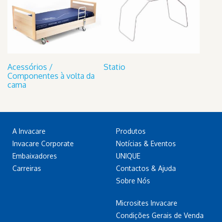
Acessórios /
Statio
Componentes à volta da
cama
A Invacare
Produtos
Invacare Corporate
Notícias & Eventos
Embaixadores
UNIQUE
Carreiras
Contactos & Ajuda
Sobre Nós
Microsites Invacare
Condições Gerais de Venda