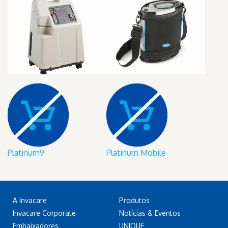
Platinum9
Platinum Mobile
A Invacare
Produtos
Invacare Corporate
Notícias & Eventos
Embaixadores
UNIQUE