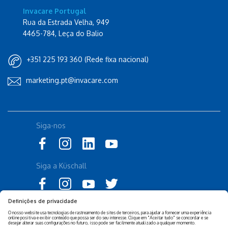
Invacare Portugal
Rua da Estrada Velha, 949
4465-784, Leça do Balio
+351 225 193 360 (Rede fixa nacional)
marketing.pt@invacare.com
Siga-nos
Siga a Küschall
Declaração de Acessibilidade
Política Legal Invacare