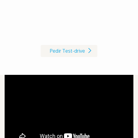
Marque já o seu Test-drive à
cadeira de rodas AVIVA RX
Pedir Test-drive